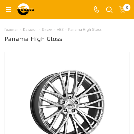
0
Главная
-
Каталог
-
Диски
-
AEZ
-
Panama High Gloss
Panama High Gloss