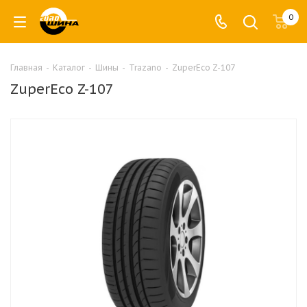
0
Главная
-
Каталог
-
Шины
-
Trazano
-
ZuperEco Z-107
ZuperEco Z-107