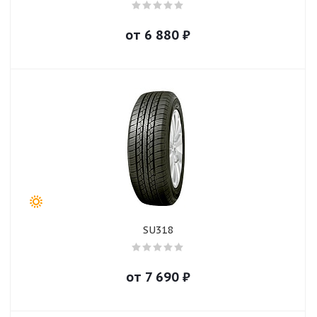
от
6 880
₽
SU318
от
7 690
₽