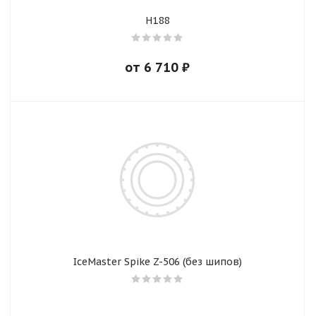
H188
от
6 710
₽
IceMaster Spike Z-506 (без шипов)