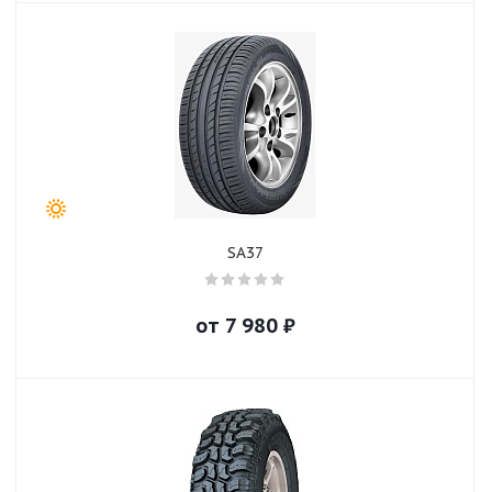
SA37
от
7 980
₽