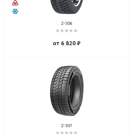
Z-506
от
6 820
₽
Z-507