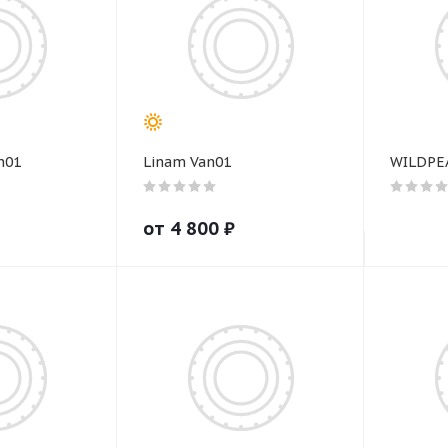
n01
Linam Van01
WILDPE
от
4 800
₽