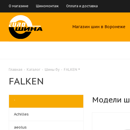
О магазине
Шиномонтаж
Оплата и доставка
Магазин шин в Воронеже
Главная
-
Каталог
-
Шины бу
-
FALKEN
FALKEN
Модели ш
`
Achilles
aeolus