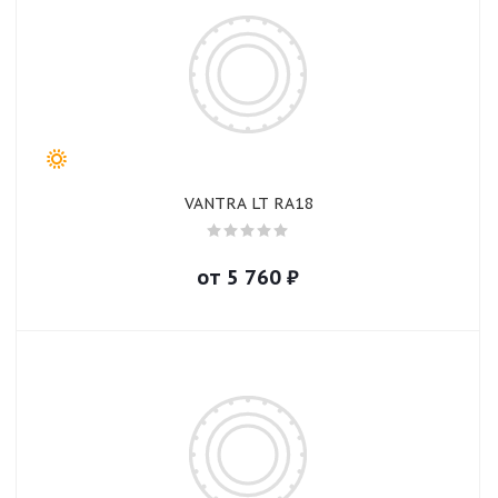
VANTRA LT RA18
от
5 760
₽