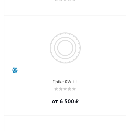
I'pike RW 11
от
6 500
₽