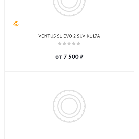
VENTUS S1 EVO 2 SUV K117A
от
7 500
₽