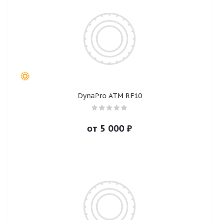
DynaPro ATM RF10
от
5 000
₽