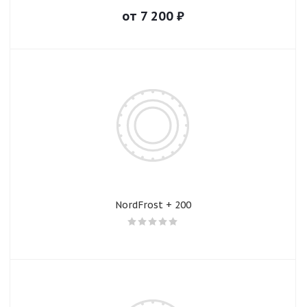
от
7 200
₽
NordFrost + 200