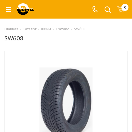
0
Главная
-
Каталог
-
Шины
-
Trazano
-
SW608
SW608