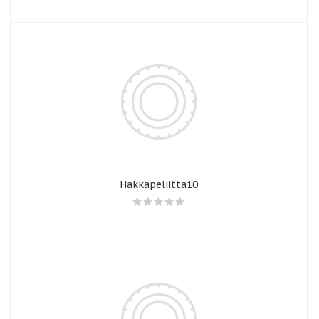
Hakkapeliitta10