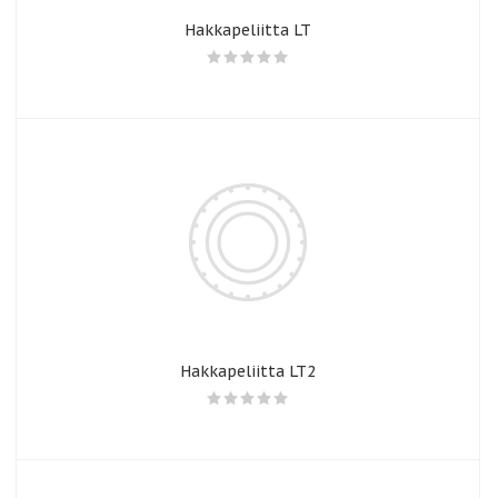
Hakkapeliitta LT
Hakkapeliitta LT2