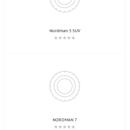
Nordman 5 SUV
NORDMAN 7