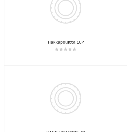
Hakkapeliitta 10P