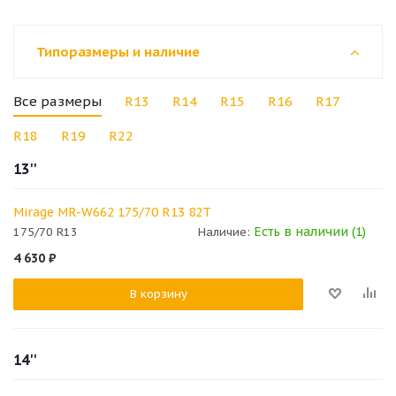
Типоразмеры и наличие
Все размеры
R13
R14
R15
R16
R17
R18
R19
R22
13''
Mirage MR-W662 175/70 R13 82T
Есть в наличии (1)
175/70 R13
Наличие:
4 630
₽
В корзину
14''