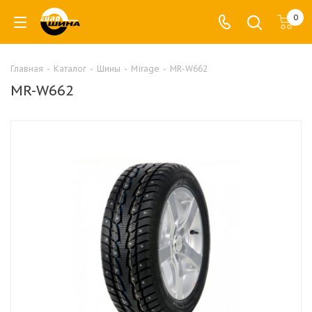
0
Главная
-
Каталог
-
Шины
-
Mirage
-
MR-W662
MR-W662