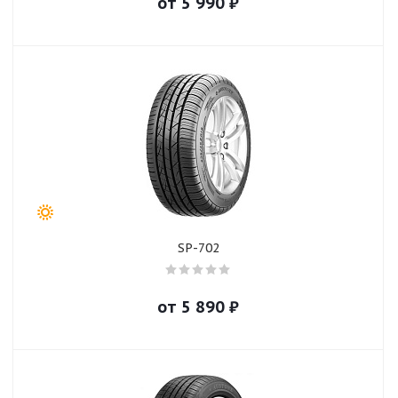
от
5 990
₽
SP-702
от
5 890
₽