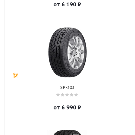
от
6 190
₽
SP-303
от
6 990
₽