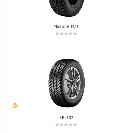
Maspire M/T
SP-302