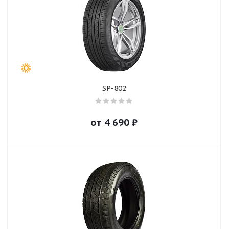
SP-802
от
4 690
₽