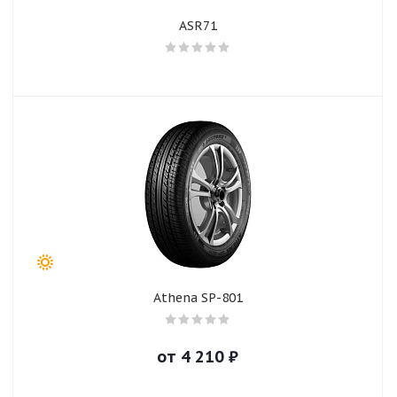
ASR71
Athena SP-801
от
4 210
₽