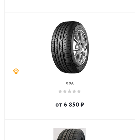
SP6
от
6 850
₽