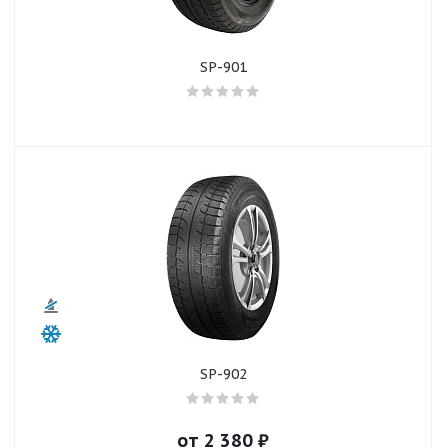
SP-901
SP-902
от
2 380
₽