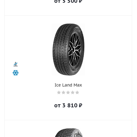
от
5 500
₽
Ice Land Max
от
3 810
₽