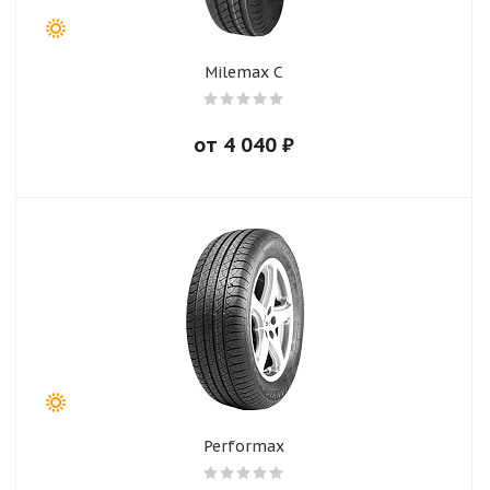
Milemax C
от
4 040
₽
Performax