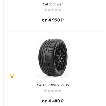
Catchpower
от
4 990
₽
CATCHPOWER PLUS
от
4 480
₽