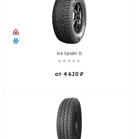
Ice Spider II
от
4 620
₽