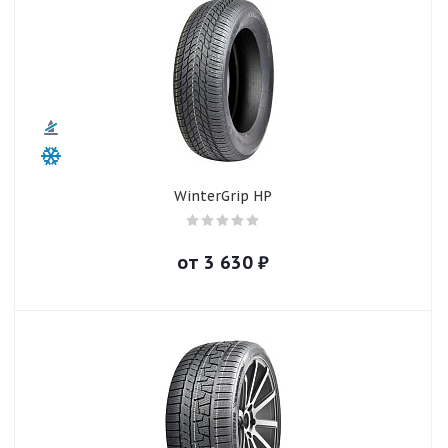
WinterGrip HP
от
3 630
₽