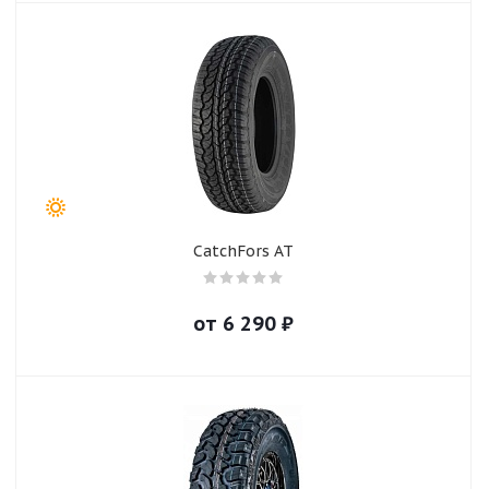
CatchFors AT
от
6 290
₽