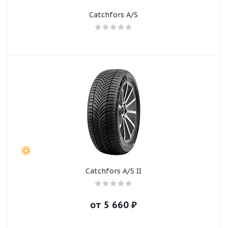
Catchfors A/S
Catchfors A/S II
от
5 660
₽