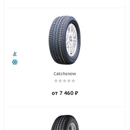
Catchsnow
от
7 460
₽