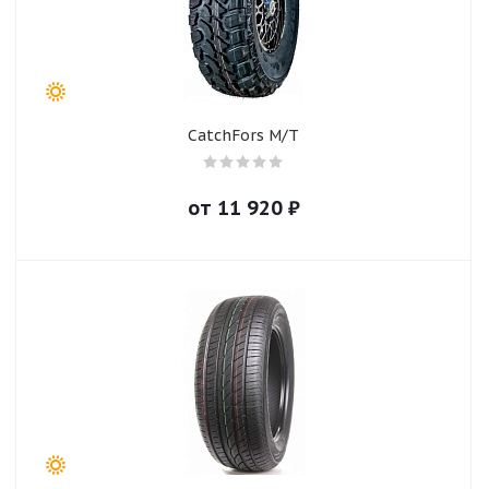
CatchFors M/T
от
11 920
₽