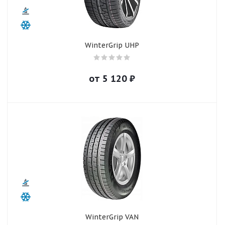
WinterGrip UHP
от
5 120
₽
WinterGrip VAN