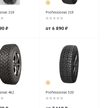
onal 218
Professional 219
90
₽
от
6 890
₽
onal 462
Professional 520