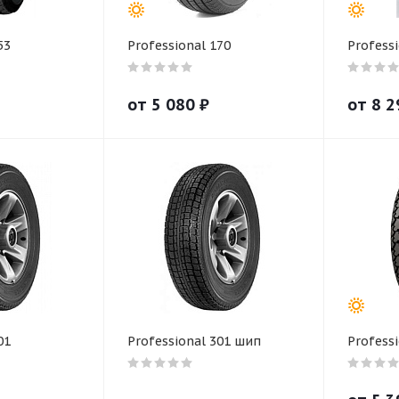
53
Professional 170
Professi
от
5 080
₽
от
8 2
01
Professional 301 шип
Professi