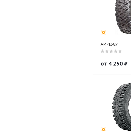
АИ-168У
от
4 250
₽