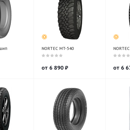
 шип
NORTEC MT-540
NORTEC
от
6 890
₽
от
6 6