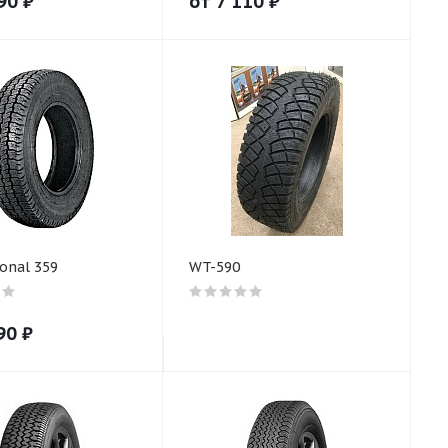
90
₽
от
7 110
₽
onal 359
WT-590
90
₽