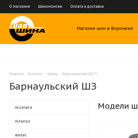
О магазине
Шиномонтаж
Оплата и доставка
Магазин шин в Воронеже
Главная
-
Каталог
-
Шины
-
Барнаульский ШЗ
Барнаульский ШЗ
Модели ш
Accelera
Altenzo
Amtel