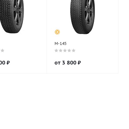
М-145
00
₽
от
3 800
₽