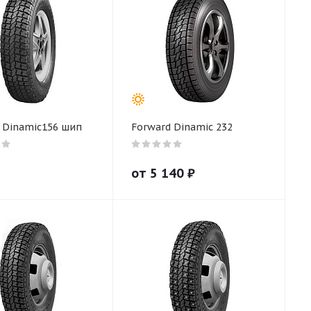
 Dinamic156 шип
Forward Dinamic 232
от
5 140
₽