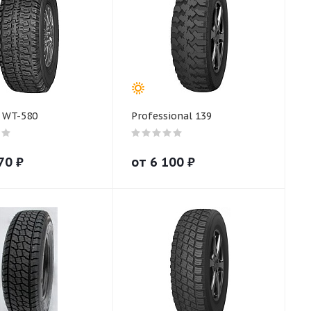
 WT-580
Professional 139
70
₽
от
6 100
₽