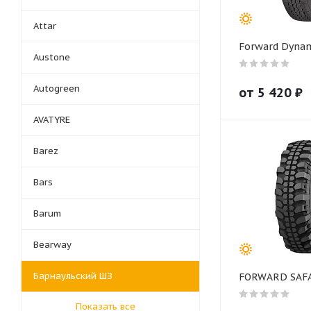
Attar
Forward Dynam
Austone
Autogreen
от
5 420
₽
AVATYRE
Barez
Bars
Barum
Bearway
Барнаульский ШЗ
FORWARD SAFA
Показать все