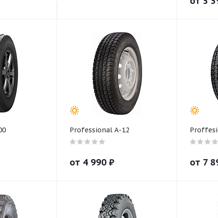
от
5 3
00
Professional А-12
Proffesi
от
4 990
₽
от
7 8