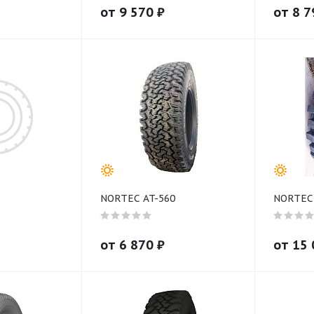
от
9 570
₽
от
8 7
NORTEC AT-560
NORTEC
от
6 870
₽
от
15 