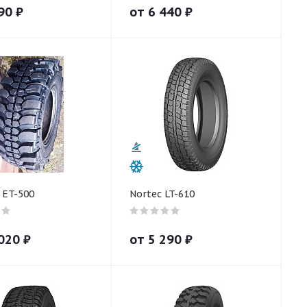
90
₽
от
6 440
₽
 ET-500
Nortec LT-610
020
₽
от
5 290
₽