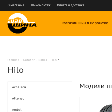
О магазине
Шиномонтаж
Оплата и доставка
Магазин шин в Воронеже
Главная
-
Каталог
-
Шины
-
Hilo
Hilo
Модели ш
Accelera
Altenzo
Amtel