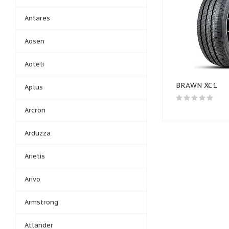
Antares
Aosen
Aoteli
BRAWN XC1
Aplus
Arcron
Arduzza
Arietis
Arivo
Armstrong
Atlander