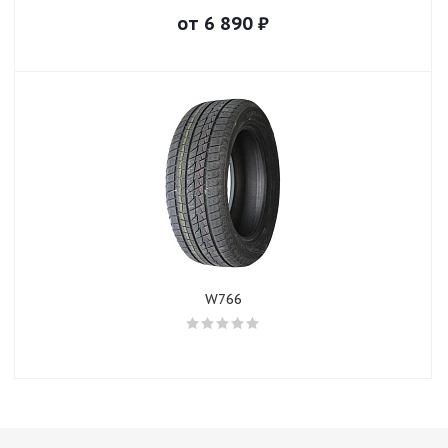
от
6 890
₽
W766