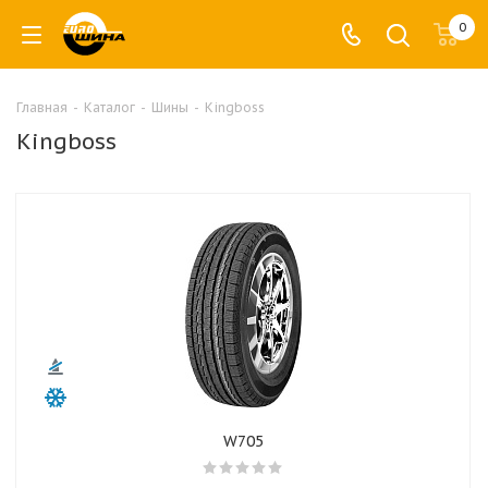
0
Главная
-
Каталог
-
Шины
-
Kingboss
Kingboss
W705