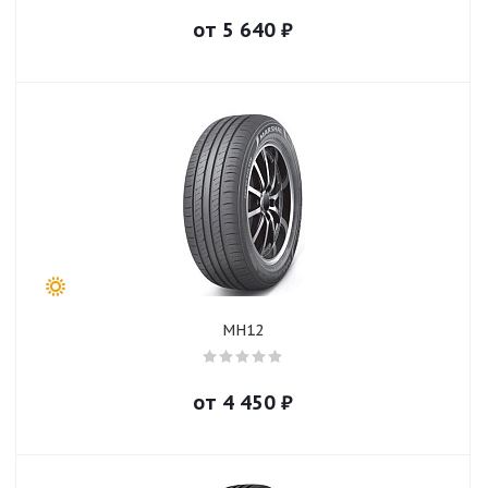
от
5 640
₽
MH12
от
4 450
₽