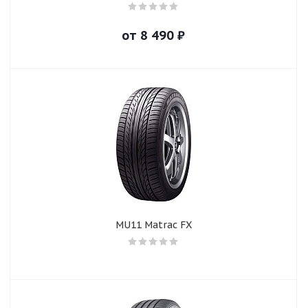
от
8 490
₽
MU11 Matrac FX