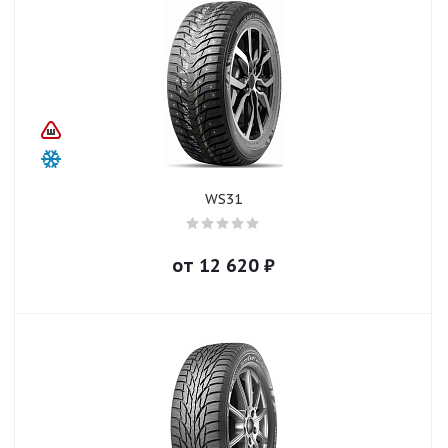
WS31
от
12 620
₽