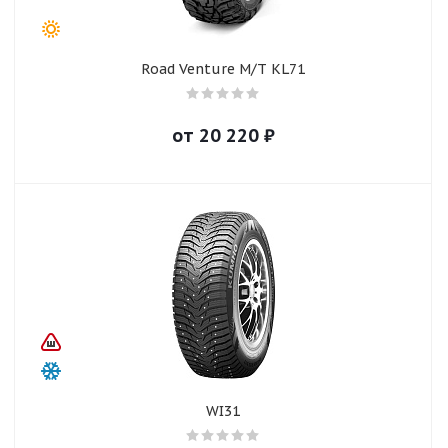
Road Venture M/T KL71
от
20 220
₽
WI31