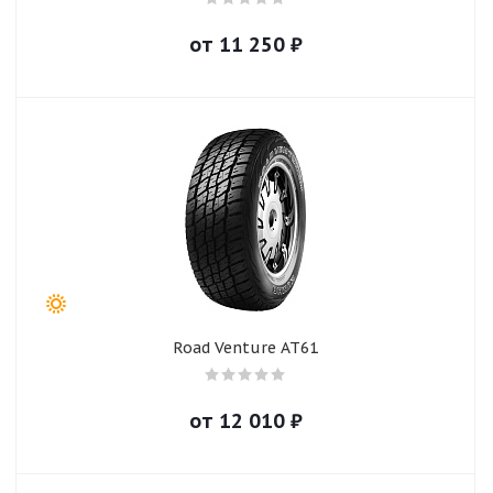
от
11 250
₽
Road Venture AT61
от
12 010
₽