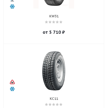
KW31
от
5 710
₽
KС11