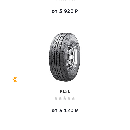
от
5 920
₽
KL51
от
5 120
₽