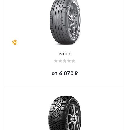
MU12
от
6 070
₽