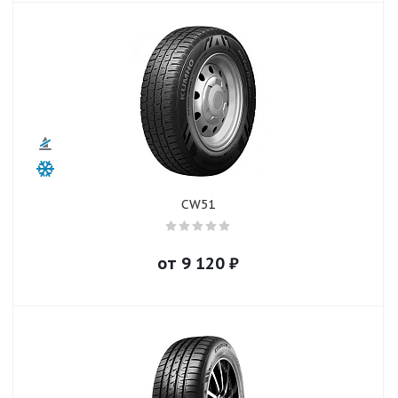
CW51
от
9 120
₽