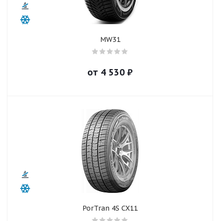
MW31
от
4 530
₽
PorTran 4S CX11