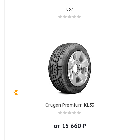
857
Crugen Premium KL33
от
15 660
₽