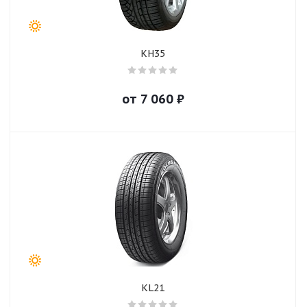
KH35
от
7 060
₽
KL21