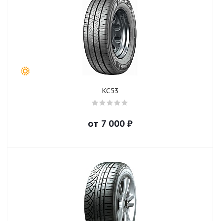
KC53
от
7 000
₽