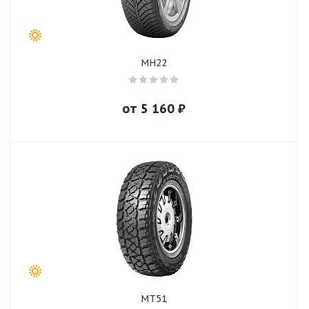
MH22
от
5 160
₽
MT51