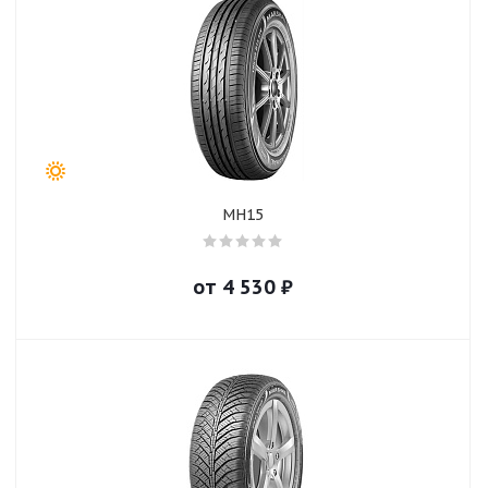
MH15
от
4 530
₽