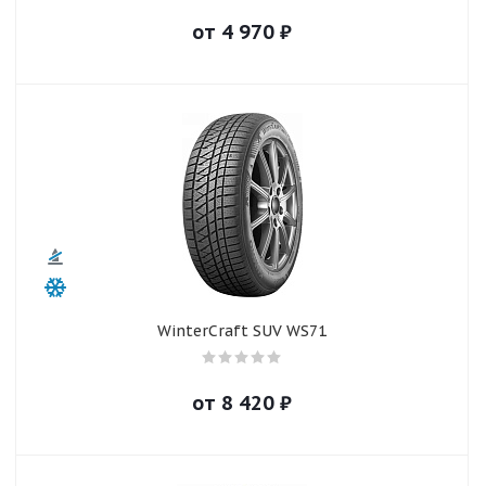
от
4 970
₽
WinterCraft SUV WS71
от
8 420
₽