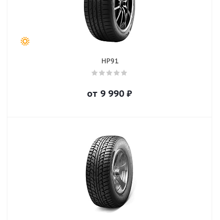
HP91
от
9 990
₽