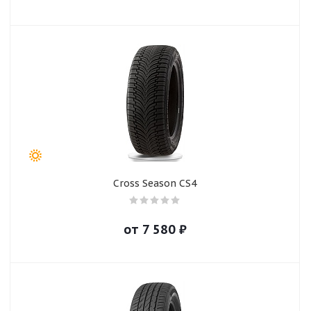
Cross Season CS4
от
7 580
₽