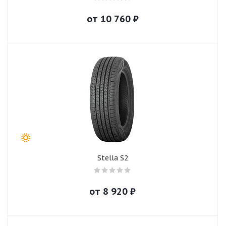
от
10 760
₽
Stella S2
от
8 920
₽