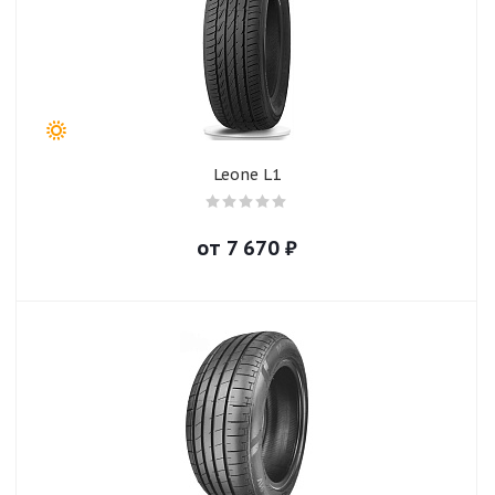
Leone L1
от
7 670
₽