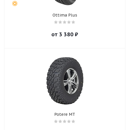
Ottima Plus
от
3 380
₽
Potere MT