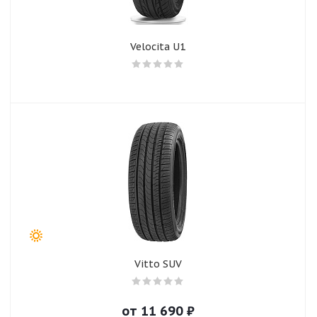
Velocita U1
Vitto SUV
от
11 690
₽