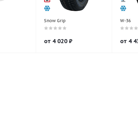
Snow Grip
W-36
от
4 020
₽
от
4 4