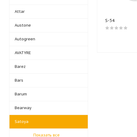
Attar
S-54
Austone
Autogreen
AVATYRE
Barez
Bars
Barum
Bearway
Satoya
Показать все