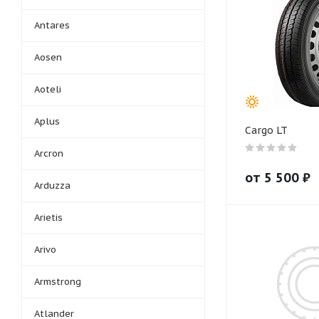
Antares
Aosen
Aoteli
Aplus
Cargo LT
Arcron
от
5 500
₽
Arduzza
Arietis
Arivo
Armstrong
Atlander