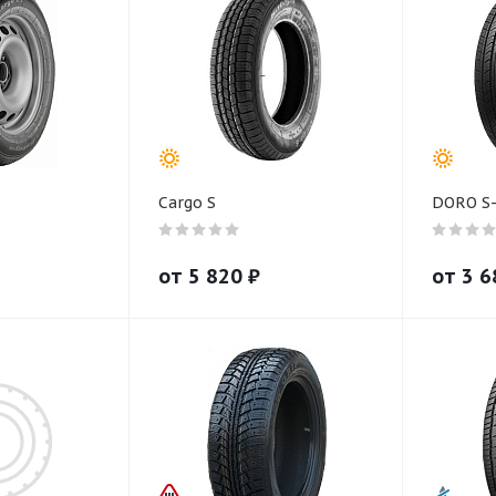
Cargo S
DORO S
от
5 820
₽
от
3 6