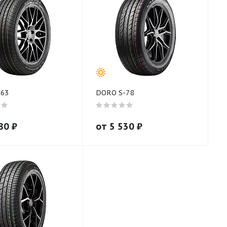
-63
DORO S-78
80
₽
от
5 530
₽