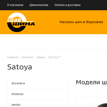
О магазине
Шиномонтаж
Оплата и доставка
Магазин шин в Воронеже
Главная
-
Каталог
-
Шины
-
Satoya
Satoya
Модели ш
Accelera
Altenzo
Amtel