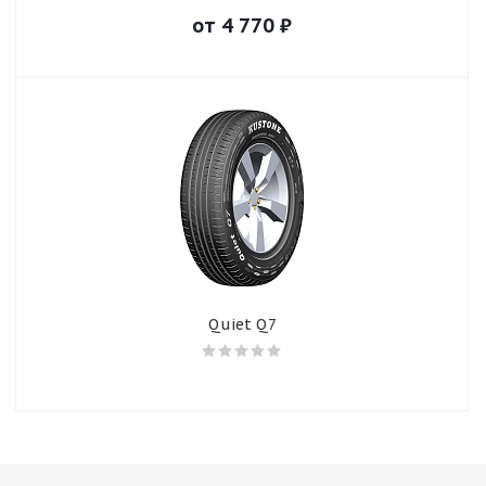
от
4 770
₽
Quiet Q7