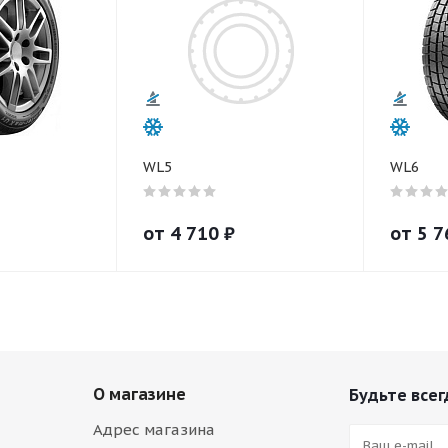
WL5
WL6
от
4 710
₽
от
5 7
О магазине
Будьте всег
Адрес магазина