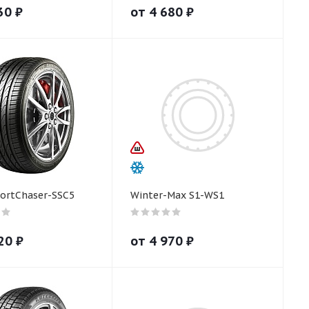
30
₽
от
4 680
₽
ortChaser-SSC5
Winter-Max S1-WS1
20
₽
от
4 970
₽