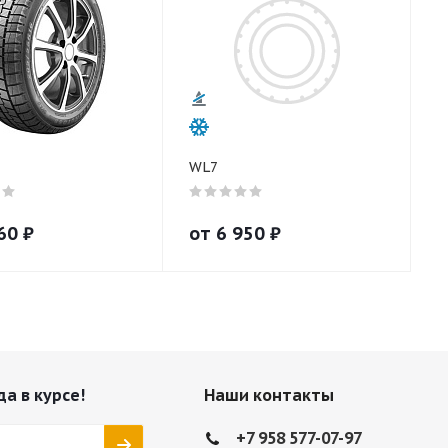
WL7
60
₽
от
6 950
₽
да в курсе!
Наши контакты
+7 958 577-07-97