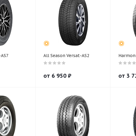
-AS7
All Season Versat-AS2
Harmoni
от
6 950
₽
от
3 7