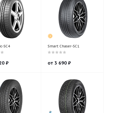
c-SC4
Smart Chaser-SC1
20
₽
от
3 690
₽