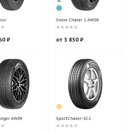
our
Snow Chaser 2 AW08
60
₽
от
3 850
₽
anger AW09
SportChaser-SC2