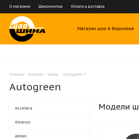
О магазине
Шиномонтаж
Оплата и доставка
Магазин шин в Воронеже
Главная
-
Каталог
-
Шины
-
Autogreen
Autogreen
Модели ш
Accelera
Altenzo
Amtel