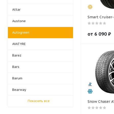
Attar
Smart Cruiser
Austone
Autogreen
от
6 090
₽
AVATYRE
Barez
Bars
Barum
Bearway
Показать все
Snow Chaser 