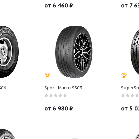
от
6 460
₽
от
7 6
SC6
Sport Macro SSC3
SuperSp
от
6 980
₽
от
5 0