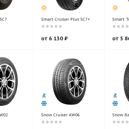
-SC7
Smart Cruiser Plus SC7+
Smart T
от
6 130
₽
от
5 8
AW02
Snow Cruiser AW06
Snow R