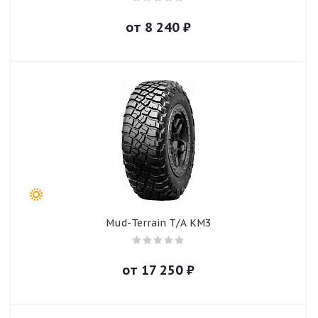
от
8 240
₽
Mud-Terrain T/A KM3
от
17 250
₽