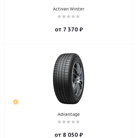
Activan Winter
от
7 370
₽
Advantage
от
8 050
₽