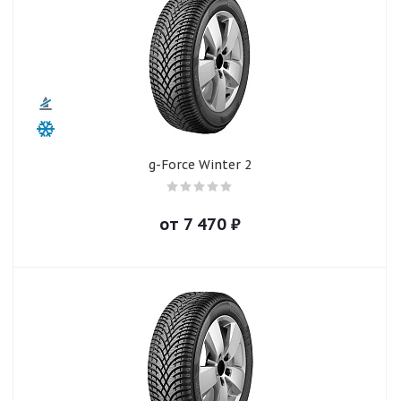
g-Force Winter 2
от
7 470
₽