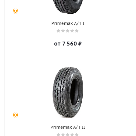
Primemax A/T I
от
7 560
₽
Primemax A/T II