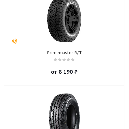
Primemaster R/T
от
8 190
₽