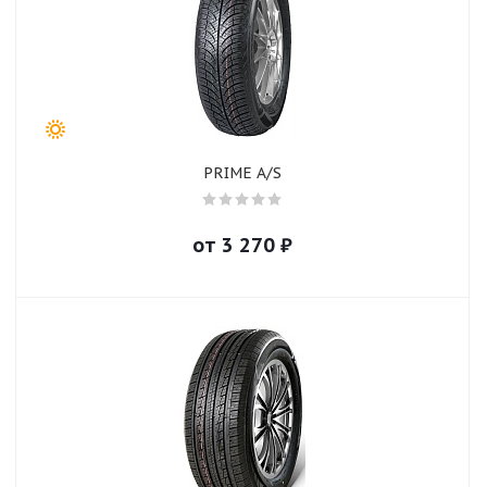
PRIME A/S
от
3 270
₽