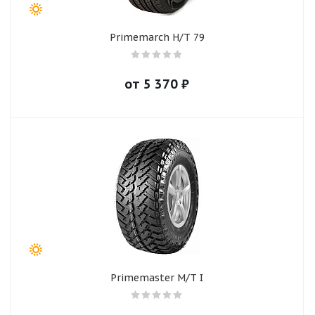
Primemarch H/T 79
от
5 370
₽
Primemaster M/T I