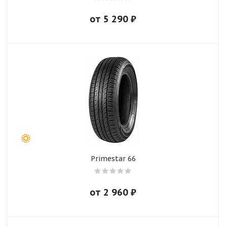
от
5 290
₽
Primestar 66
от
2 960
₽