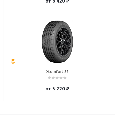
от
8 420
₽
Xcomfort S7
от
3 220
₽