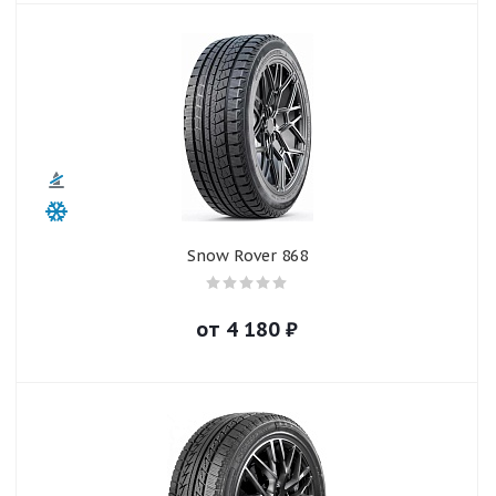
Snow Rover 868
от
4 180
₽