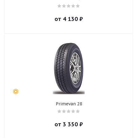
от
4 130
₽
Primevan 28
от
3 350
₽