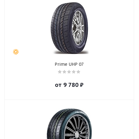
Prime UHP 07
от
9 780
₽