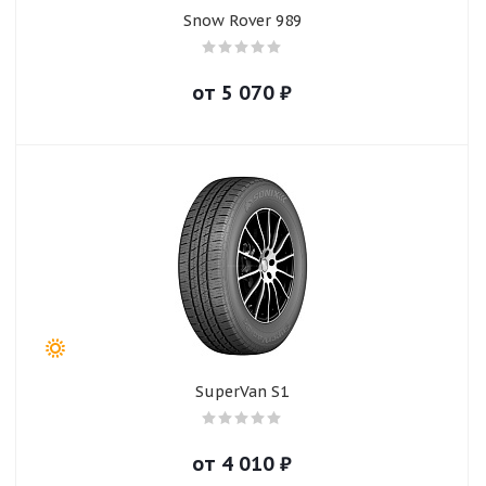
Snow Rover 989
от
5 070
₽
SuperVan S1
от
4 010
₽