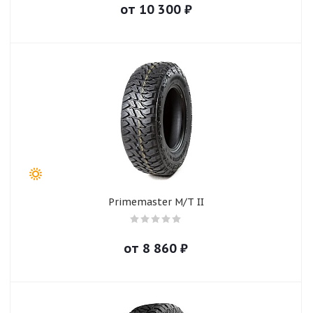
от
10 300
₽
Primemaster M/T II
от
8 860
₽