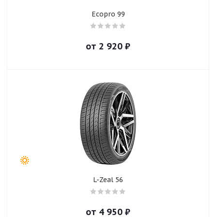
Ecopro 99
от
2 920
₽
L-Zeal 56
от
4 950
₽