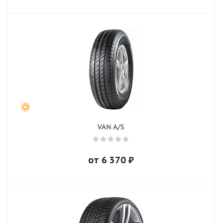
VAN A/S
от
6 370
₽