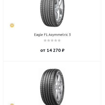
Eagle F1 Asymmetric 3
от
14 270
₽