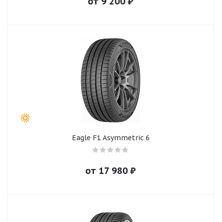
от
9 200
₽
Eagle F1 Asymmetric 6
от
17 980
₽