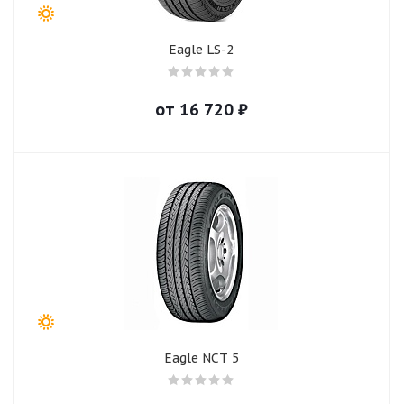
Eagle LS-2
от
16 720
₽
Eagle NCT 5