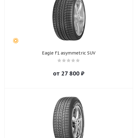
Eagle f1 asymmetric SUV
от
27 800
₽