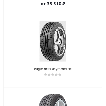
от
35 510
₽
eagle nct5 asymmetric