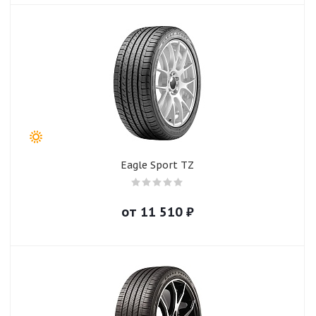
Eagle Sport TZ
от
11 510
₽