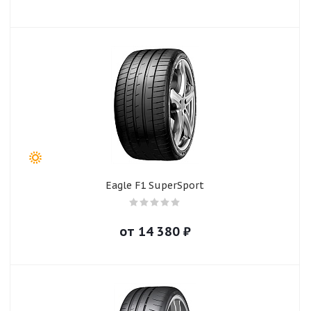
Eagle F1 SuperSport
от
14 380
₽