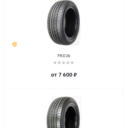
FRD26
от
7 600
₽