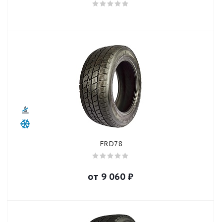
FRD78
от
9 060
₽