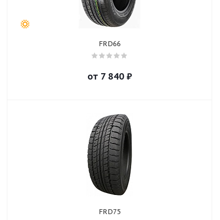
FRD66
от
7 840
₽
FRD75