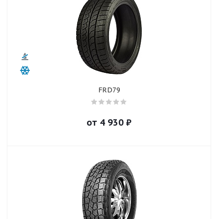
FRD79
от
4 930
₽