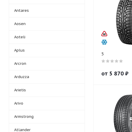
Antares
Aosen
Aoteli
Aplus
5
Arcron
от
5 870
₽
Arduzza
Arietis
Arivo
Armstrong
Atlander