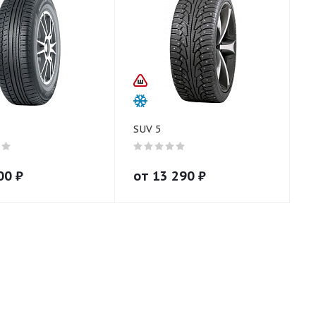
SUV 5
00
₽
от
13 290
₽