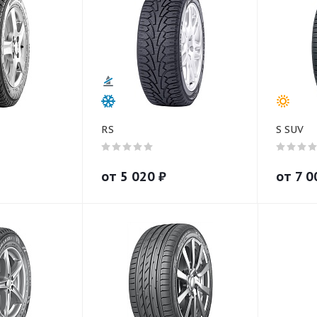
RS
S SUV
от
5 020
₽
от
7 0