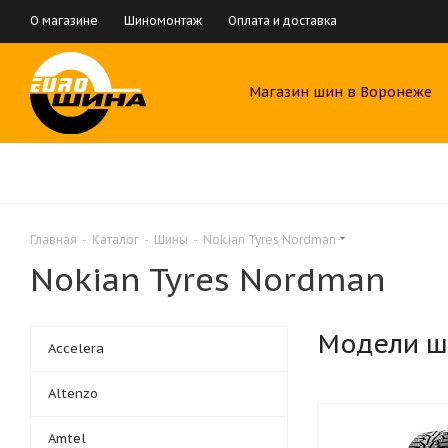
О магазине
Шиномонтаж
Оплата и доставка
Магазин шин в Воронеже
Главная
-
Каталог
-
Шины
-
Nokian Tyres Nordman
Nokian Tyres Nordman
Модели ш
Accelera
Altenzo
Amtel