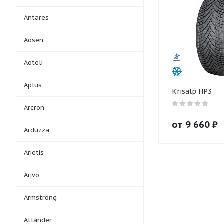
Antares
Aosen
Aoteli
Aplus
Krisalp HP3
Arcron
от
9 660
₽
Arduzza
Arietis
Arivo
Armstrong
Atlander