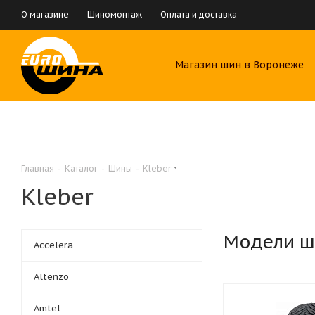
О магазине
Шиномонтаж
Оплата и доставка
Магазин шин в Воронеже
Главная
-
Каталог
-
Шины
-
Kleber
Kleber
Модели ш
Accelera
Altenzo
Amtel