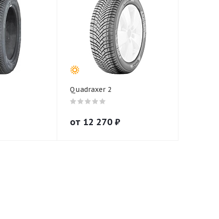
Quadraxer 2
от
12 270
₽