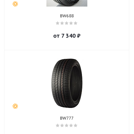
BW688
от
7 340
₽
BW777