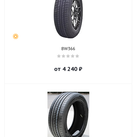
BW366
от
4 240
₽