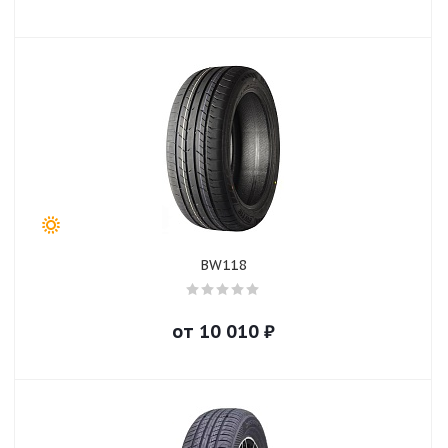
BW118
от
10 010
₽