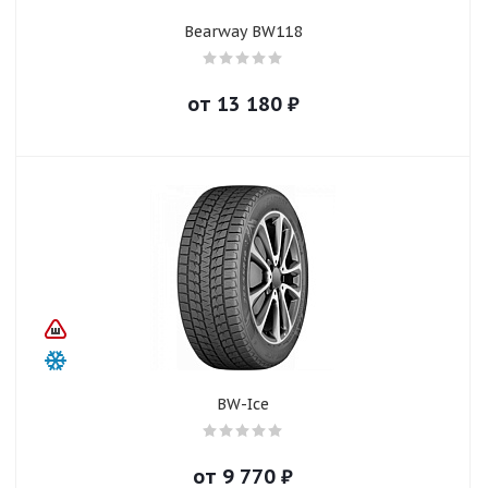
Bearway BW118
от
13 180
₽
BW-Ice
от
9 770
₽