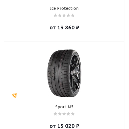
Ice Protection
от
13 860
₽
Sport M5
от
15 020
₽