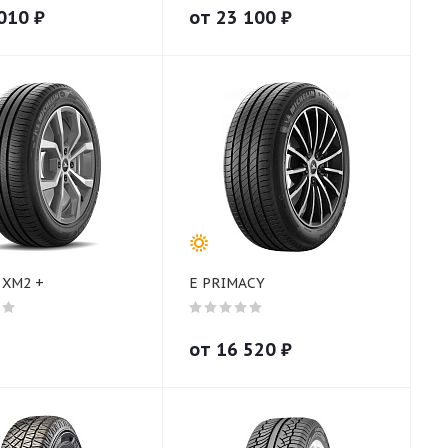
010
₽
от
23 100
₽
 XM2 +
E PRIMACY
от
16 520
₽