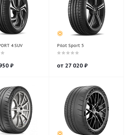
PORT 4 SUV
Pilot Sport 5
950
₽
от
27 020
₽