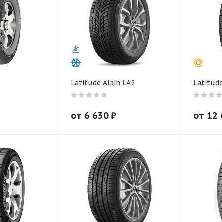
Latitude Alpin LA2
Latitud
от
6 630
₽
от
12 