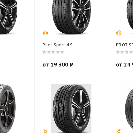
Pilot Sport 4 S
PILOT S
от
19 300
₽
от
24 