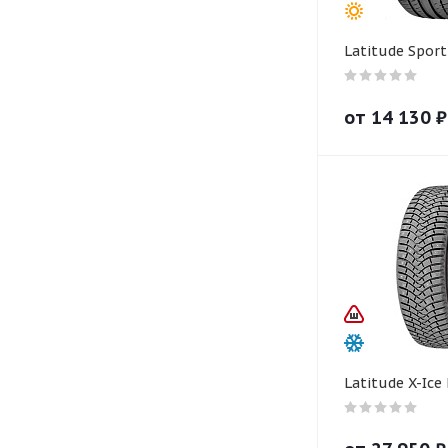
Latitude Sport
от
14 130
₽
Latitude X-Ice