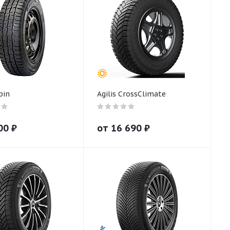
pin
Agilis CrossClimate
00
₽
от
16 690
₽