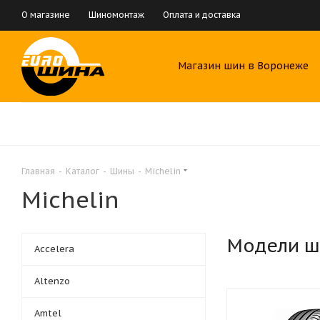
О магазине
Шиномонтаж
Оплата и доставка
Магазин шин в Воронеже
Главная
-
Каталог
-
Шины
-
Michelin
Michelin
Модели ш
Accelera
Altenzo
Amtel