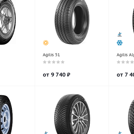
Agilis 51
Agilis Al
от
9 740
₽
от
7 4