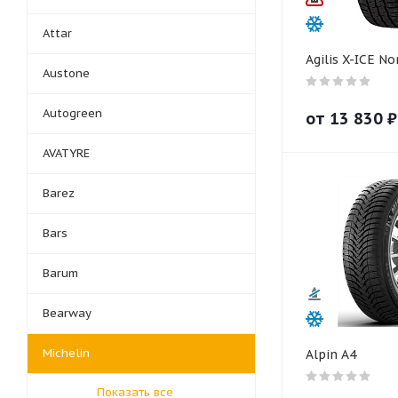
Attar
Agilis X-ICE No
Austone
Autogreen
от
13 830
₽
AVATYRE
Barez
Bars
Barum
Bearway
Michelin
Alpin A4
Показать все