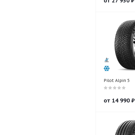
от
27 950
₽
Pilot Alpin 5
от
14 990
₽