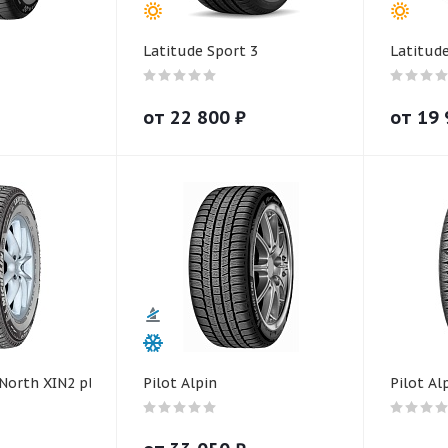
Latitude Sport 3
Latitud
от
22 800
₽
от
19 
 North XIN2 plus
Pilot Alpin
Pilot Al