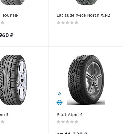
e Tour HP
Latitude X-Ice North XIN2
960
₽
pin 3
Pilot Alpin 4