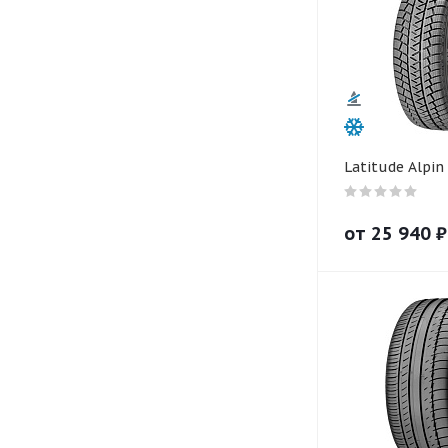
Latitude Alpin
от
25 940
₽