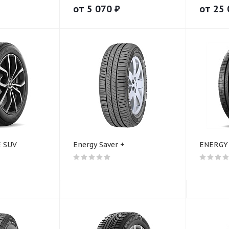
от
5 070
₽
от
25 
 SUV
Energy Saver +
ENERGY