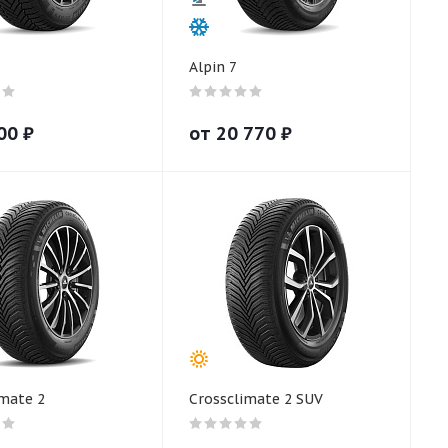
Alpin 7
00
₽
от
20 770
₽
imate 2
Crossclimate 2 SUV