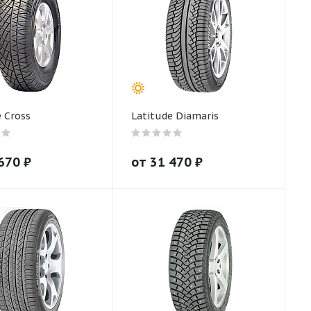
e Cross
Latitude Diamaris
670
₽
от
31 470
₽