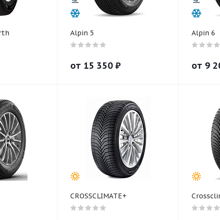
rth
Alpin 5
Alpin 6
от
15 350
₽
от
9 2
CROSSCLIMATE+
Crosscl