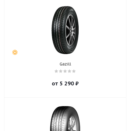
Gazill
от
5 290
₽