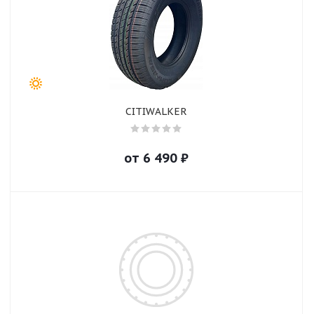
CITIWALKER
от
6 490
₽