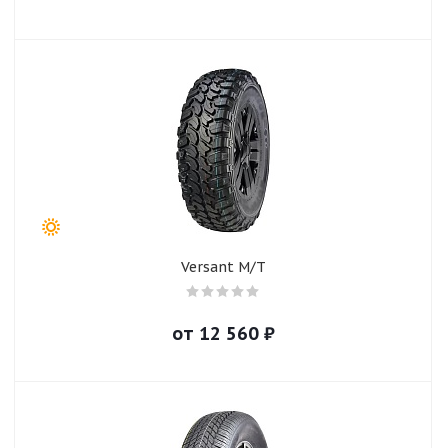
Versant M/T
от
12 560
₽