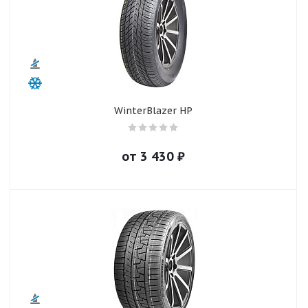
WinterBlazer HP
от
3 430
₽