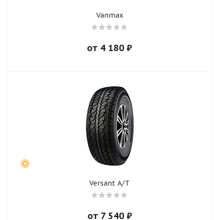
Vanmax
от
4 180
₽
Versant A/T
от
7 540
₽