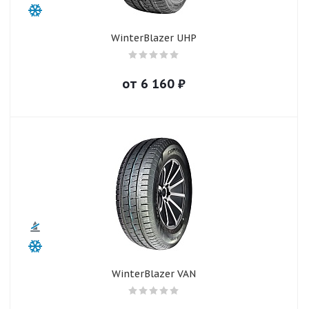
WinterBlazer UHP
от
6 160
₽
WinterBlazer VAN