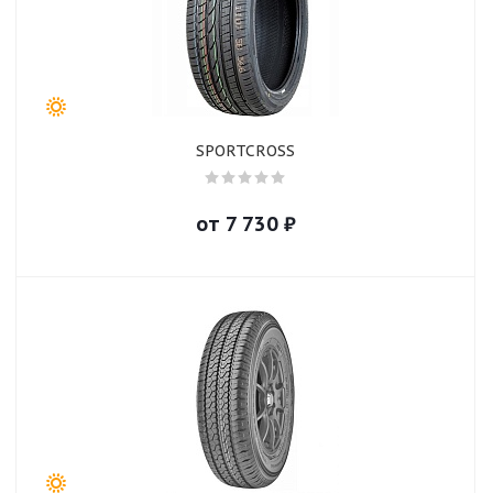
SPORTCROSS
от
7 730
₽