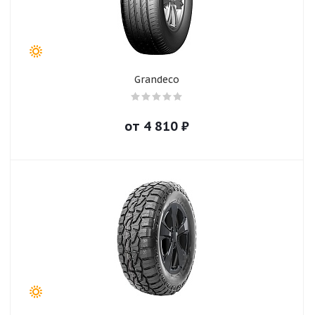
Grandeco
от
4 810
₽