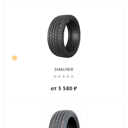
SMACHER
от
5 580
₽