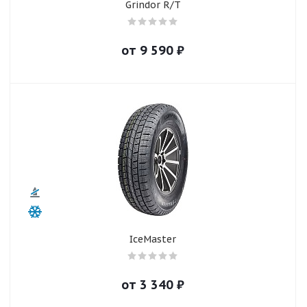
Grindor R/T
от
9 590
₽
IceMaster
от
3 340
₽