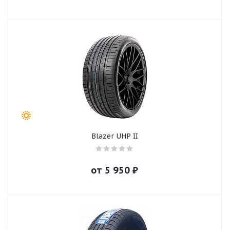
Blazer UHP II
от
5 950
₽