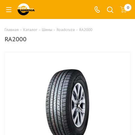
0
Главная
-
Каталог
-
Шины
-
Roadcruza
-
RA2000
RA2000