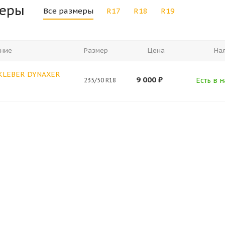
меры
Все размеры
R17
R18
R19
ние
Размер
Цена
На
 KLEBER DYNAXER
9 000
₽
Есть в н
235/50 R18