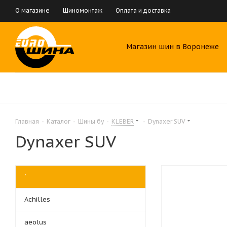
О магазине
Шиномонтаж
Оплата и доставка
Магазин шин в Воронеже
Главная
-
Каталог
-
Шины бу
-
KLEBER
-
Dynaxer SUV
Dynaxer SUV
`
Achilles
aeolus