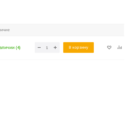
личие
В корзину
аличии (4)