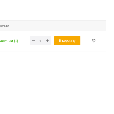
личие
В корзину
аличии (1)