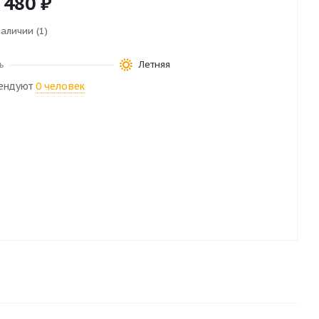
 480
₽
наличии (1)
ь
Летняя
ендуют
0 человек