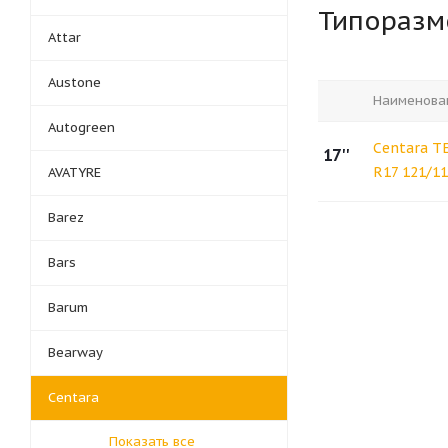
Типораз
Attar
Austone
Наименова
Autogreen
Centara T
17''
R17 121/1
AVATYRE
Barez
Bars
Barum
Bearway
Centara
Показать все