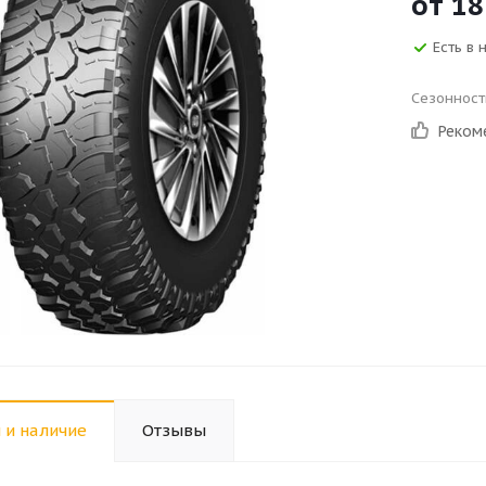
от
18
Есть в 
Сезонност
Реком
 и наличие
Отзывы