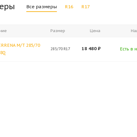
меры
Все размеры
R16
R17
ние
Размер
Цена
На
ERRENA M/T 285/70
18 480
₽
Есть в н
285/70 R17
18Q