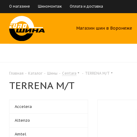
О магазине
Шиномонтаж
Оплата и доставка
Магазин шин в Воронеже
Главная
-
Каталог
-
Шины
-
Centara
-
TERRENA M/T
TERRENA M/T
Accelera
Altenzo
Amtel