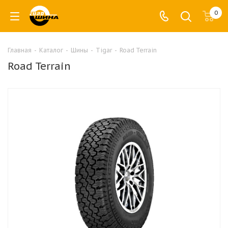
0
Главная
-
Каталог
-
Шины
-
Tigar
-
Road Terrain
Road Terrain