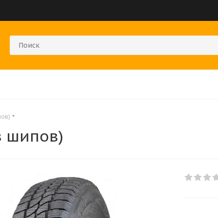
пов)
з шипов)