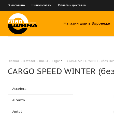
О магазине
Шиномонтаж
Оплата и доставка
Магазин шин в Воронеже
Главная
-
Каталог
-
Шины
-
Tigar
-
CARGO SPEED WINTER (без ши
CARGO SPEED WINTER (бе
Accelera
Altenzo
Amtel