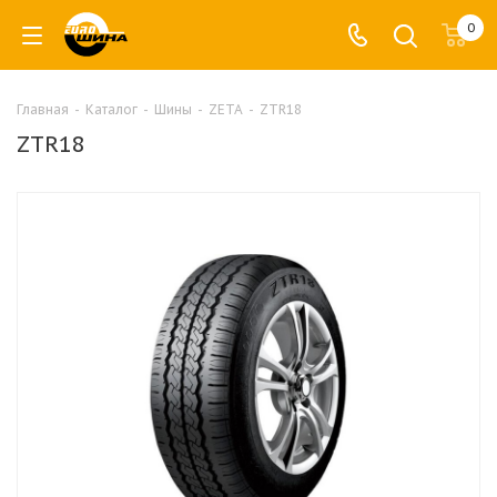
0
Главная
-
Каталог
-
Шины
-
ZETA
-
ZTR18
ZTR18