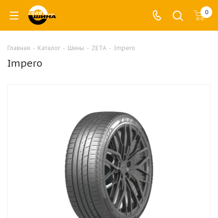
0
Главная
-
Каталог
-
Шины
-
ZETA
-
Impero
Impero