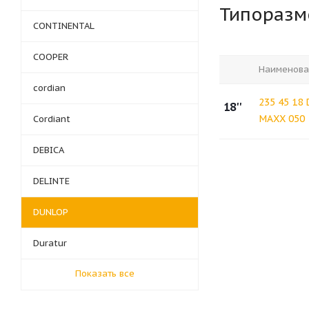
Типораз
CONTINENTAL
COOPER
Наименова
cordian
235 45 18
18''
MAXX 050
Cordiant
DEBICA
DELINTE
DUNLOP
Duratur
Показать все