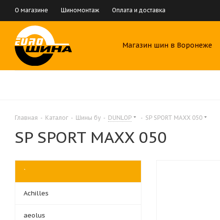
О магазине
Шиномонтаж
Оплата и доставка
Магазин шин в Воронеже
Главная
-
Каталог
-
Шины бу
-
DUNLOP
-
SP SPORT MAXX 050
SP SPORT MAXX 050
`
Achilles
aeolus