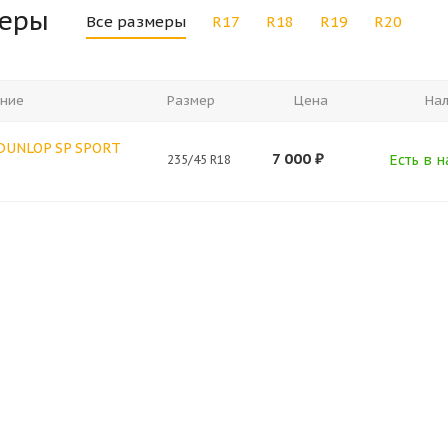
меры
Все размеры
R17
R18
R19
R20
ние
Размер
Цена
На
 DUNLOP SP SPORT
7 000
₽
Есть в н
235/45 R18