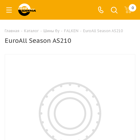
0
Главная
-
Каталог
-
Шины бу
-
FALKEN
-
EuroAll Season AS210
EuroAll Season AS210