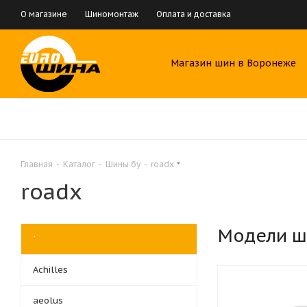
О магазине
Шиномонтаж
Оплата и доставка
Магазин шин в Воронеже
Главная
-
Каталог
-
Шины бу
-
roadx
roadx
Модели ш
`
Achilles
aeolus