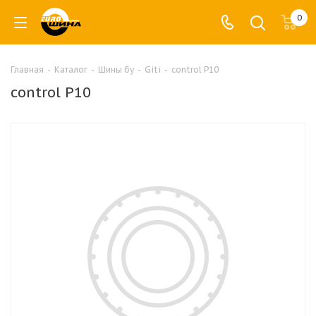
0
Главная
-
Каталог
-
Шины бу
-
Giti
-
control P10
control P10