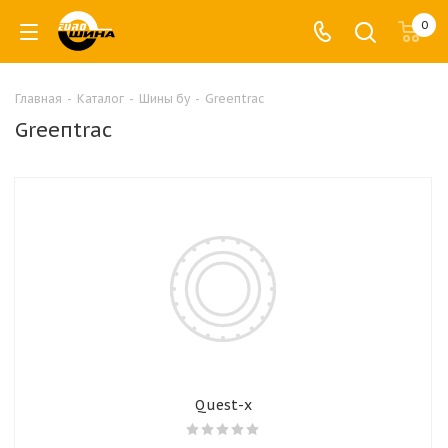
0
Главная
-
Каталог
-
Шины бу
-
Greeпtrac
Greeпtrac
Quest-x