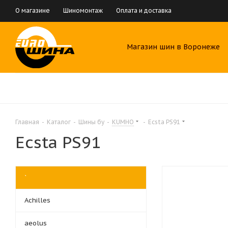
О магазине
Шиномонтаж
Оплата и доставка
Магазин шин в Воронеже
Главная
-
Каталог
-
Шины бу
-
KUMHO
-
Ecsta PS91
Ecsta PS91
`
Achilles
aeolus