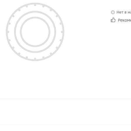
Нет в 
Реком