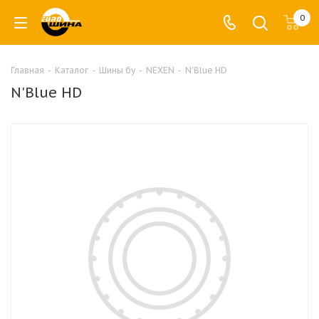
0
Главная
-
Каталог
-
Шины бу
-
NEXEN
-
N'Blue HD
N'Blue HD