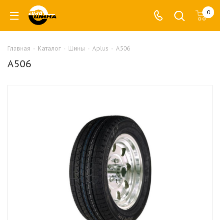
0
Главная
-
Каталог
-
Шины
-
Aplus
-
A506
A506