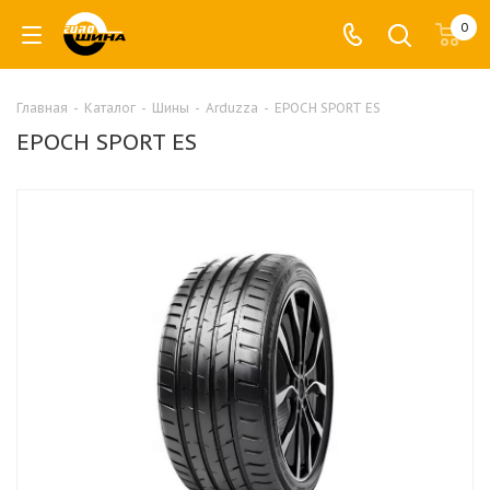
0
Главная
-
Каталог
-
Шины
-
Arduzza
-
EPOCH SPORT ES
EPOCH SPORT ES