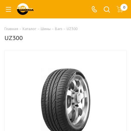
0
Главная
-
Каталог
-
Шины
-
Bars
-
UZ300
UZ300