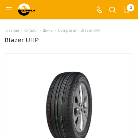
0
Главная
-
Каталог
-
Шины
-
Compasal
-
Blazer UHP
Blazer UHP