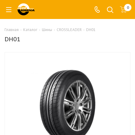
0
Главная
-
Каталог
-
Шины
-
CROSSLEADER
-
DH01
DH01