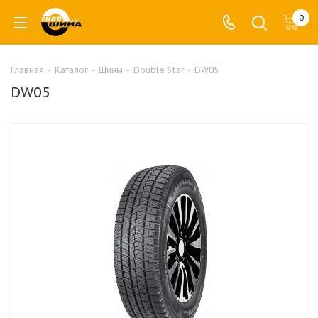
0
Главная
-
Каталог
-
Шины
-
Double Star
-
DW05
DW05