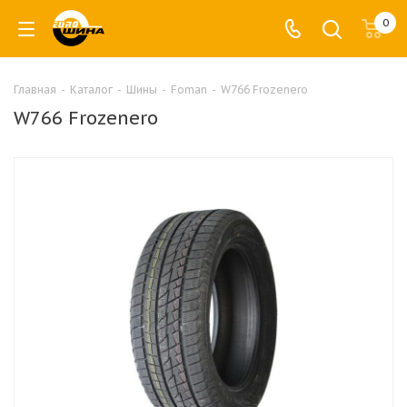
0
Главная
-
Каталог
-
Шины
-
Foman
-
W766 Frozenero
W766 Frozenero